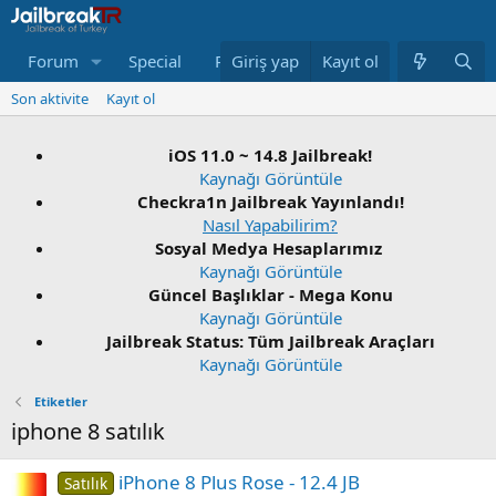
Forum
Special
Repo
Giriş yap
Neler Yeni
Kayıt ol
Bağış Yap
Son aktivite
Kayıt ol
iOS 11.0 ~ 14.8 Jailbreak!
Kaynağı Görüntüle
Checkra1n Jailbreak Yayınlandı!
Nasıl Yapabilirim?
Sosyal Medya Hesaplarımız
Kaynağı Görüntüle
Güncel Başlıklar - Mega Konu
Kaynağı Görüntüle
Jailbreak Status: Tüm Jailbreak Araçları
Kaynağı Görüntüle
Etiketler
iphone 8 satılık
iPhone 8 Plus Rose - 12.4 JB
Satılık