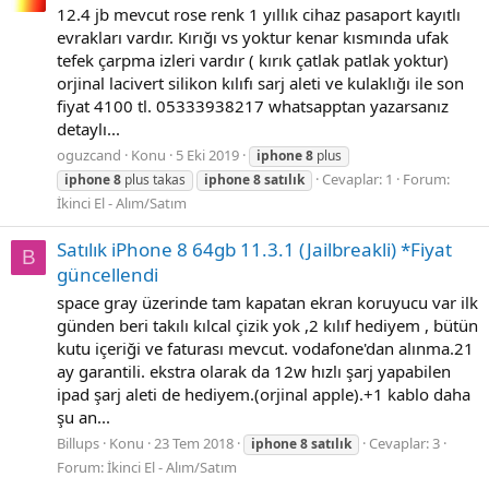
12.4 jb mevcut rose renk 1 yıllık cihaz pasaport kayıtlı
evrakları vardır. Kırığı vs yoktur kenar kısmında ufak
tefek çarpma izleri vardır ( kırık çatlak patlak yoktur)
orjinal lacivert silikon kılıfı sarj aleti ve kulaklığı ile son
fiyat 4100 tl. 05333938217 whatsapptan yazarsanız
detaylı...
oguzcand
Konu
5 Eki 2019
iphone
8
plus
Cevaplar: 1
Forum:
iphone
8
plus takas
iphone
8
satılık
İkinci El - Alım/Satım
Satılık iPhone 8 64gb 11.3.1 (Jailbreakli) *Fiyat
B
güncellendi
space gray üzerinde tam kapatan ekran koruyucu var ilk
günden beri takılı kılcal çizik yok ,2 kılıf hediyem , bütün
kutu içeriği ve faturası mevcut. vodafone'dan alınma.21
ay garantili. ekstra olarak da 12w hızlı şarj yapabilen
ipad şarj aleti de hediyem.(orjinal apple).+1 kablo daha
şu an...
Billups
Konu
23 Tem 2018
Cevaplar: 3
iphone
8
satılık
Forum:
İkinci El - Alım/Satım