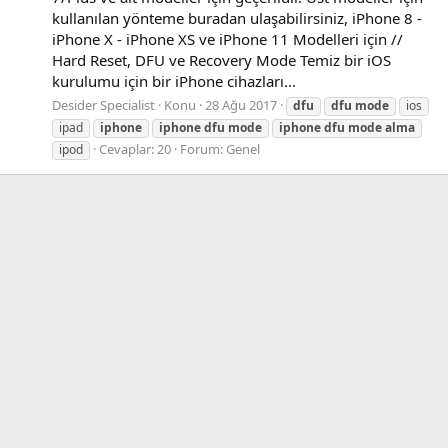
kullanılan yönteme buradan ulaşabilirsiniz, iPhone 8 -
iPhone X - iPhone XS ve iPhone 11 Modelleri için //
Hard Reset, DFU ve Recovery Mode Temiz bir iOS
kurulumu için bir iPhone cihazları...
Desider Specialist
Konu
28 Ağu 2017
dfu
dfu
mode
ios
ipad
iphone
iphone
dfu
mode
iphone
dfu
mode
alma
Cevaplar: 20
Forum:
Genel
ipod