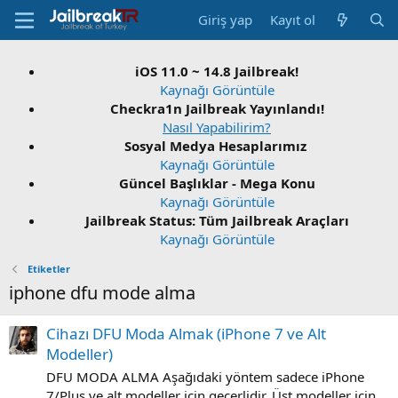
Giriş yap
Kayıt ol
iOS 11.0 ~ 14.8 Jailbreak!
Kaynağı Görüntüle
Checkra1n Jailbreak Yayınlandı!
Nasıl Yapabilirim?
Sosyal Medya Hesaplarımız
Kaynağı Görüntüle
Güncel Başlıklar - Mega Konu
Kaynağı Görüntüle
Jailbreak Status: Tüm Jailbreak Araçları
Kaynağı Görüntüle
Etiketler
iphone dfu mode alma
Cihazı DFU Moda Almak (iPhone 7 ve Alt
Modeller)
DFU MODA ALMA Aşağıdaki yöntem sadece iPhone
7/Plus ve alt modeller için geçerlidir. Üst modeller için