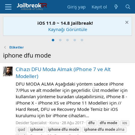
Giriş yap
Kayıt ol
iOS 11.0 ~ 14.8 Jailbreak!
Kaynağı Görüntüle
Etiketler
iphone dfu mode
Cihazı DFU Moda Almak (iPhone 7 ve Alt
Modeller)
DFU MODA ALMA Aşağıdaki yöntem sadece iPhone
7/Plus ve alt modeller için geçerlidir. Üst modeller için
kullanılan yönteme buradan ulaşabilirsiniz, iPhone 8 -
iPhone X - iPhone XS ve iPhone 11 Modelleri için //
Hard Reset, DFU ve Recovery Mode Temiz bir iOS
kurulumu için bir iPhone cihazları...
Desider Specialist
Konu
28 Ağu 2017
dfu
dfu
mode
ios
ipad
iphone
iphone
dfu
mode
iphone
dfu
mode
alma