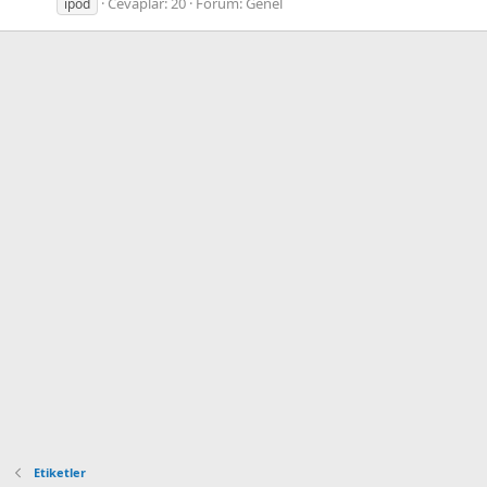
Cevaplar: 20
Forum:
Genel
ipod
Etiketler