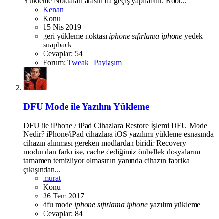
Yükleme Noktaları arasın da geçiş yapılabilir. Root...
Kenan___
Konu
15 Nis 2019
geri yükleme noktası
iphone
sıfırlama
iphone
yedek
snapback
Cevaplar: 54
Forum:
Tweak | Paylaşım
DFU Mode ile Yazılım Yükleme
DFU ile iPhone / iPad Cihazlara Restore İşlemi DFU Mode
Nedir? iPhone/iPad cihazlara iOS yazılımı yükleme esnasında
cihazın alınması gereken modlardan biridir Recovery
modundan farkı ise, cache dediğimiz önbellek dosyalarını
tamamen temizliyor olmasının yanında cihazın fabrika
çıkışından...
murat
Konu
26 Tem 2017
dfu mode
iphone
sıfırlama
iphone
yazılım yükleme
Cevaplar: 84