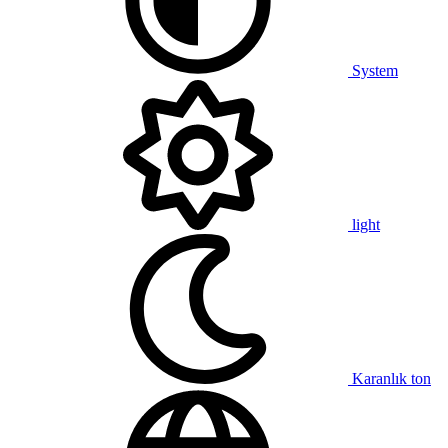
System
light
Karanlık ton