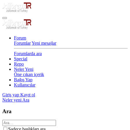
Forum
Forumlar
Yeni mesajlar
Forumlarda ara
Special
Repo
Neler Yeni
Öne çıkan içerik
Bağış Yap
Kullanıcılar
Giriş yap
Kayıt ol
Neler yeni
Ara
Ara
Sadece başlıkları ara