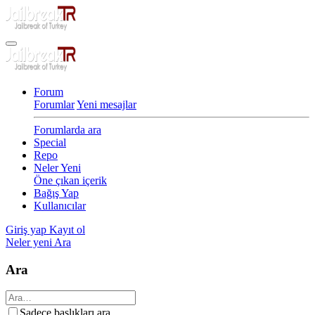
Forum
Forumlar
Yeni mesajlar
Forumlarda ara
Special
Repo
Neler Yeni
Öne çıkan içerik
Bağış Yap
Kullanıcılar
Giriş yap
Kayıt ol
Neler yeni
Ara
Ara
Sadece başlıkları ara