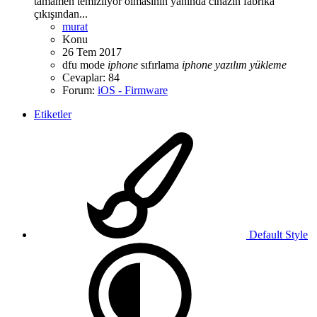
tamamen temizliyor olmasının yanında cihazın fabrika
çıkışından...
murat
Konu
26 Tem 2017
dfu mode
iphone
sıfırlama
iphone
yazılım
yükleme
Cevaplar: 84
Forum:
iOS - Firmware
Etiketler
Default Style