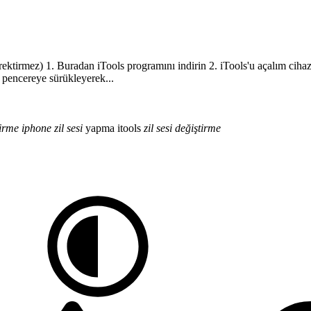
erektirmez) 1. Buradan iTools programını indirin 2. iTools'u açalım ci
n pencereye sürükleyerek...
tirme
iphone
zil
sesi
yapma
itools
zil
sesi
değiştirme