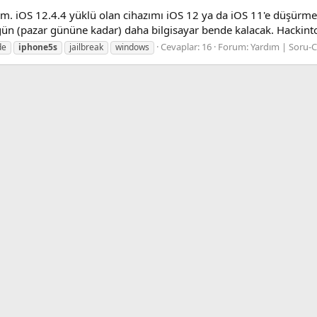
im. iOS 12.4.4 yüklü olan cihazımı iOS 12 ya da iOS 11'e düşürm
ün (pazar gününe kadar) daha bilgisayar bende kalacak. Hackint
Cevaplar: 16
Forum:
Yardım | Soru-
de
iphone5s
jailbreak
windows