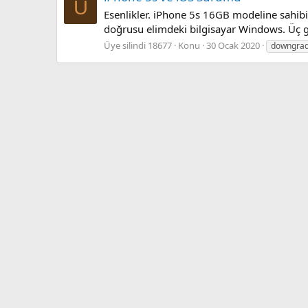
Ü
Esenlikler. iPhone 5s 16GB modeline sahib
doğrusu elimdeki bilgisayar Windows. Üç g
Üye silindi 18677
Konu
30 Ocak 2020
downgra