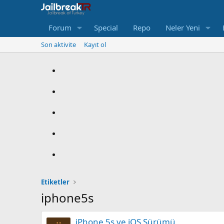
Forum
Special
Repo
Neler Yeni
Son aktivite
Kayıt ol
Etiketler
iphone5s
iPhone 5s ve iOS Sürümü