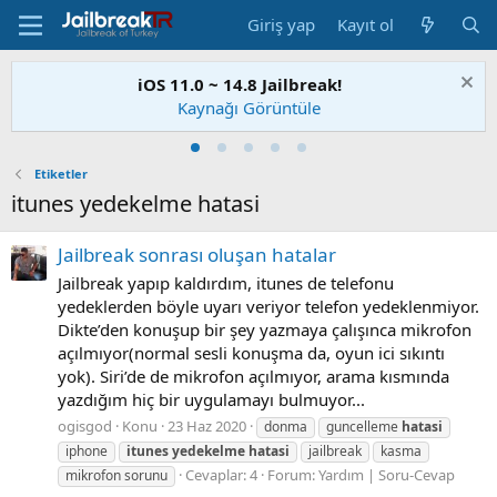
Giriş yap
Kayıt ol
iOS 11.0 ~ 14.8 Jailbreak!
Kaynağı Görüntüle
Etiketler
itunes yedekelme hatasi
Jailbreak sonrası oluşan hatalar
Jailbreak yapıp kaldırdım, itunes de telefonu
yedeklerden böyle uyarı veriyor telefon yedeklenmiyor.
Dikte’den konuşup bir şey yazmaya çalışınca mikrofon
açılmıyor(normal sesli konuşma da, oyun ici sıkıntı
yok). Siri’de de mikrofon açılmıyor, arama kısmında
yazdığım hiç bir uygulamayı bulmuyor...
ogisgod
Konu
23 Haz 2020
donma
guncelleme
hatasi
iphone
itunes
yedekelme
hatasi
jailbreak
kasma
Cevaplar: 4
Forum:
Yardım | Soru-Cevap
mikrofon sorunu