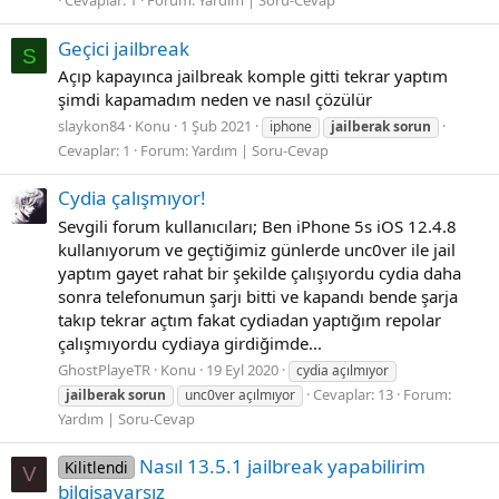
Cevaplar: 1
Forum:
Yardım | Soru-Cevap
Geçici jailbreak
S
Açıp kapayınca jailbreak komple gitti tekrar yaptım
şimdi kapamadım neden ve nasıl çözülür
slaykon84
Konu
1 Şub 2021
iphone
jailberak
sorun
Cevaplar: 1
Forum:
Yardım | Soru-Cevap
Cydia çalışmıyor!
Sevgili forum kullanıcıları; Ben iPhone 5s iOS 12.4.8
kullanıyorum ve geçtiğimiz günlerde unc0ver ile jail
yaptım gayet rahat bir şekilde çalışıyordu cydia daha
sonra telefonumun şarjı bitti ve kapandı bende şarja
takıp tekrar açtım fakat cydiadan yaptığım repolar
çalışmıyordu cydiaya girdiğimde...
GhostPlayeTR
Konu
19 Eyl 2020
cydia açılmıyor
Cevaplar: 13
Forum:
jailberak
sorun
unc0ver açılmıyor
Yardım | Soru-Cevap
Nasıl 13.5.1 jailbreak yapabilirim
Kilitlendi
V
bilgisayarsız