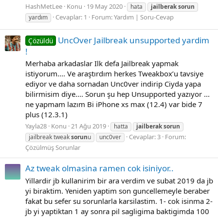
HashMetLee
Konu
19 May 2020
hata
jailberak
sorun
Cevaplar: 1
Forum:
Yardım | Soru-Cevap
yardım
UncOver Jailbreak unsupported yardim
Çözüldü
!
Merhaba arkadaslar Ilk defa Jailbreak yapmak
istiyorum.... Ve araştırdım herkes Tweakbox’u tavsiye
ediyor ve daha sornadan Unc0ver indirip Ciyda yapa
bilirmisim diye.... Sorun şu hep Unsupported yazıyor ...
ne yapmam lazım Bi iPhone xs max (12.4) var bide 7
plus (12.3.1)
Yayla28
Konu
21 Ağu 2019
hatta
jailberak
sorun
Cevaplar: 3
Forum:
jailbreak tweak
sorun
u
unc0ver
Çözülmüş Sorunlar
Az tweak olmasina ramen cok isiniyor..
Yillardir jb kullanirim bir ara verdim ve subat 2019 da jb
yi biraktim. Yeniden yaptim son guncellemeyle beraber
fakat bu sefer su sorunlarla karsilastim. 1- cok isinma 2-
jb yi yaptiktan 1 ay sonra pil sagligima baktigimda 100