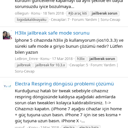
kurdum güncelleme kapamayı da aynı şekilde en başta
sorunsuzdu iyice bozulmaya...
olliegun
Konu
18 Tem 2018
#jb araç kiti
jailberak
sorun
Cevaplar: 7
Forum:
Yardım | Soru-Cevap
logodakaldıvayaku
H3lix jailbreak safe mode sorunu
İphone 5 cihazında h3lix jb kullanıyorum (ios10.3.3) ve
süreki safe mode a giriyo bunun çözümü nedir? Lütfen
bilen yazsın
LeBron_Emre
Konu
17 Mar 2018
h3lix
jailberak
sorun
Cevaplar: 5
Forum:
Yardım |
jailbreak
jailbreak for 10.3.x
Soru-Cevap
Electra Respring döngüsü problemi çözümü
Kurduğunuz hatalı bir tweak sebebiyle cihazınız
respring döngüsünde kaldıysa aşağıdaki adımlarda
sorun olan tweakleri kolayca kaldırabilirsiniz. 1->
Cihazınızı kapatın. (iPhone 7 aşağısı cihazlar için home
+ güç tuşuna uzun basın. iPhone 7 için ise ses kısma +
güç tuşuna uzun basın. iPhone X -...
yusuf_
Konu
2 Mar 2018
electra
electra hata