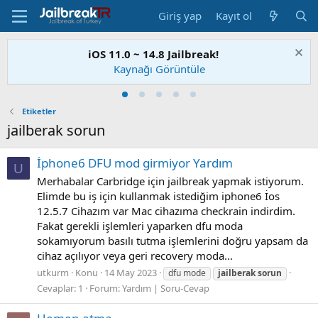
Giriş yap
Kayıt ol
iOS 11.0 ~ 14.8 Jailbreak!
Kaynağı Görüntüle
Etiketler
jailberak sorun
İphone6 DFU mod girmiyor Yardım
U
Merhabalar Carbridge için jailbreak yapmak istiyorum.
Elimde bu iş için kullanmak istediğim iphone6 İos
12.5.7 Cihazım var Mac cihazıma checkrain indirdim.
Fakat gerekli işlemleri yaparken dfu moda
sokamıyorum basılı tutma işlemlerini doğru yapsam da
cihaz açılıyor veya geri recovery moda...
utkurm
Konu
14 May 2023
dfu mode
jailberak
sorun
Cevaplar: 1
Forum:
Yardım | Soru-Cevap