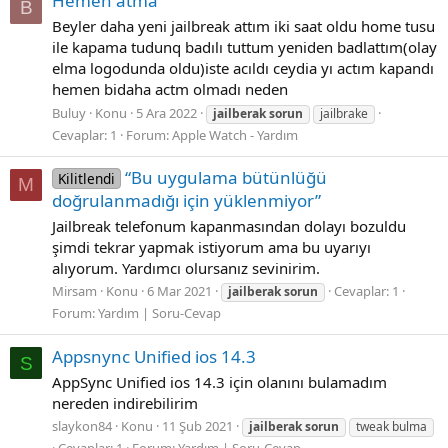
Hemen atma
B
Beyler daha yeni jailbreak attım iki saat oldu home tusu
ile kapama tudunq badılı tuttum yeniden badlattım(olay
elma logodunda oldu)iste acıldı ceydia yı actım kapandı
hemen bidaha actm olmadı neden
Buluy
Konu
5 Ara 2022
jailberak
sorun
jailbrake
Cevaplar: 1
Forum:
Apple Watch - Yardım
“Bu uygulama bütünlüğü
Kilitlendi
M
doğrulanmadığı için yüklenmiyor”
Jailbreak telefonum kapanmasından dolayı bozuldu
şimdi tekrar yapmak istiyorum ama bu uyarıyı
alıyorum. Yardımcı olursanız sevinirim.
Mirsam
Konu
6 Mar 2021
Cevaplar: 1
jailberak
sorun
Forum:
Yardım | Soru-Cevap
Appsnync Unified ios 14.3
S
AppSync Unified ios 14.3 için olanını bulamadım
nereden indirebilirim
slaykon84
Konu
11 Şub 2021
jailberak
sorun
tweak bulma