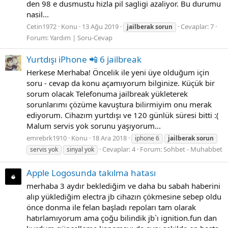
den 98 e dusmustu hizla pil sagligi azaliyor. Bu durumu
nasil...
Cetin1972
Konu
13 Ağu 2019
Cevaplar: 7
jailberak
sorun
Forum:
Yardım | Soru-Cevap
Yurtdışı iPhone 📲 6 jailbreak
Herkese Merhaba! Öncelik ile yeni üye olduğum için
soru - cevap da konu açamıyorum bilginize. Küçük bir
sorum olacak Telefonuma jailbreak yükleterek
sorunlarımı çözüme kavuştura bilirmiyim onu merak
ediyorum. Cihazım yurtdışı ve 120 günlük süresi bitti :(
Malum servis yok sorunu yaşıyorum...
emrebrk1910
Konu
18 Ara 2018
iphone 6
jailberak
sorun
Cevaplar: 4
Forum:
Sohbet - Muhabbet
servis yok
sinyal yok
Apple Logosunda takılma hatası
merhaba 3 aydır beklediğim ve daha bu sabah haberini
alıp yüklediğim electra jb cihazın çökmesine sebep oldu
önce donma ile felan başladı repoları tam olarak
hatırlamıyorum ama çoğu bilindik jb`ı ignition.fun dan