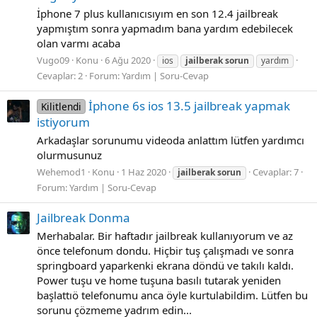
İphone 7 plus kullanıcısıyım en son 12.4 jailbreak
yapmıştım sonra yapmadım bana yardım edebilecek
olan varmı acaba
Vugo09
Konu
6 Ağu 2020
ios
jailberak
sorun
yardım
Cevaplar: 2
Forum:
Yardım | Soru-Cevap
İphone 6s ios 13.5 jailbreak yapmak
Kilitlendi
istiyorum
Arkadaşlar sorunumu videoda anlattım lütfen yardımcı
olurmusunuz
Wehemod1
Konu
1 Haz 2020
Cevaplar: 7
jailberak
sorun
Forum:
Yardım | Soru-Cevap
Jailbreak Donma
Merhabalar. Bir haftadır jailbreak kullanıyorum ve az
önce telefonum dondu. Hiçbir tuş çalışmadı ve sonra
springboard yaparkenki ekrana döndü ve takılı kaldı.
Power tuşu ve home tuşuna basılı tutarak yeniden
başlattıö telefonumu anca öyle kurtulabildim. Lütfen bu
sorunu çözmeme yadrım edin...