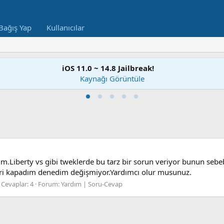
Bağış Yap
Kullanıcılar
iOS 11.0 ~ 14.8 Jailbreak!
Kaynağı Görüntüle
.Liberty vs gibi tweklerde bu tarz bir sorun veriyor bunun se
eri kapadım denedim değişmiyor.Yardımcı olur musunuz.
Cevaplar: 4
Forum:
Yardım | Soru-Cevap