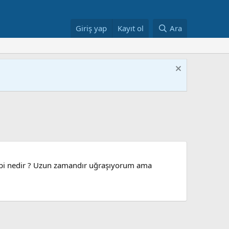
Giriş yap
Kayıt ol
Ara
bebi nedir ? Uzun zamandır uğraşıyorum ama