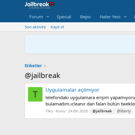
Forum
Special
Repo
Neler Yeni
Son aktivite
Kayıt ol
Etiketler
@jailbreak
Uygulamalar açılmıyor
T
telefondaki uygulamara erişim yapamıyorum
bulamadım.ıcleanır dan falan bütün twekl
Tiko
Konu
24 Eki 2020
@jailbreak
@liberty