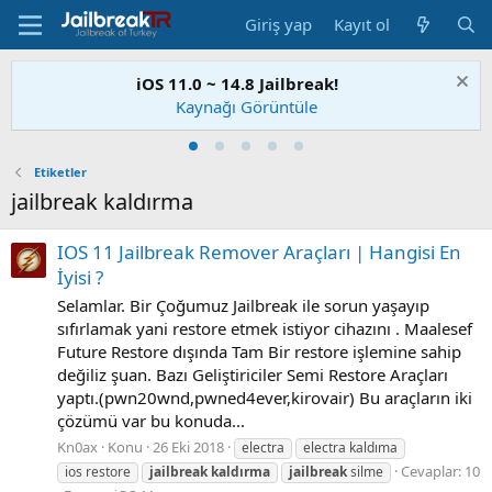
Giriş yap
Kayıt ol
iOS 11.0 ~ 14.8 Jailbreak!
Kaynağı Görüntüle
Etiketler
jailbreak kaldırma
IOS 11 Jailbreak Remover Araçları | Hangisi En
İyisi ?
Selamlar. Bir Çoğumuz Jailbreak ile sorun yaşayıp
sıfırlamak yani restore etmek istiyor cihazını . Maalesef
Future Restore dışında Tam Bir restore işlemine sahip
değiliz şuan. Bazı Geliştiriciler Semi Restore Araçları
yaptı.(pwn20wnd,pwned4ever,kirovair) Bu araçların iki
çözümü var bu konuda...
Kn0ax
Konu
26 Eki 2018
electra
electra kaldıma
Cevaplar: 10
ios restore
jailbreak
kaldırma
jailbreak
silme