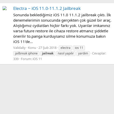
Electra ~ iOS 11.0-11.1.2 Jailbreak
Sonunda beklediğimiz iOS 11.0 11.1.2 jailbreak çıktı. İlk
denemelerimin sonucunda gerçekten çok güzel bir araç.
Alıştığımız cydia’dan hiçbir farkı yok. Uyarılar imkanınız
varsa future restore ile cihaza restore atmanız şiddetle
önerilir to.panga kurduysanız silme konumuza bakın
iOS 11'de...
Validaliy
Konu
27 Şub 2018
electra
ios 11
Cevaplar:
jailbreak iphone
jailreak
nasıl yapılır
yardım
339
Forum:
iOS 11