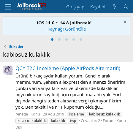
Giriş yap
Kayıt ol
iOS 11.0 ~ 14.8 Jailbreak!
Kaynağı Görüntüle
Etiketler
kablosuz kulaklık
QCY T2C İnceleme (Apple AirPods Alternatifi)
Ürünü birkaç aydır kullanıyorum. Genel olarak
memnunum. Şahsen aliexpress'den almanızı öneririm
çünkü yarı yarıya fark var ve ülkemizde kulaklıklar
hijyenik ürün sayıldığı için garanti maranti yok. Yurt
dışında hangi siteden alırsanız vergi çıkmıyor fikrim
yok. Ben taksitli ve n11 kuponum olduğu...
renega
Konu
28 Ağu 2019
inceleme
kablosuz
kulaklık
Cevaplar: 2
Forum:
Konu
kulak içi
kulaklık
kulaklık
twp
Dışı