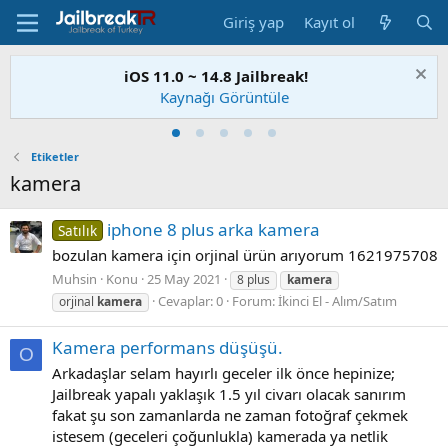
Giriş yap
Kayıt ol
iOS 11.0 ~ 14.8 Jailbreak!
Kaynağı Görüntüle
Etiketler
kamera
iphone 8 plus arka kamera
Satılık
bozulan kamera için orjinal ürün arıyorum 1621975708
Muhsin
Konu
25 May 2021
8 plus
kamera
Cevaplar: 0
Forum:
İkinci El - Alım/Satım
orjinal
kamera
Kamera performans düşüşü.
O
Arkadaşlar selam hayırlı geceler ilk önce hepinize;
Jailbreak yapalı yaklaşık 1.5 yıl civarı olacak sanırım
fakat şu son zamanlarda ne zaman fotoğraf çekmek
istesem (geceleri çoğunlukla) kamerada ya netlik