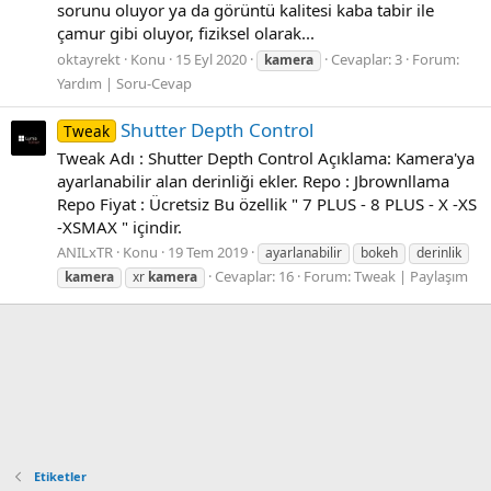
sorunu oluyor ya da görüntü kalitesi kaba tabir ile
çamur gibi oluyor, fiziksel olarak...
oktayrekt
Konu
15 Eyl 2020
Cevaplar: 3
Forum:
kamera
Yardım | Soru-Cevap
Shutter Depth Control
Tweak
Tweak Adı : Shutter Depth Control Açıklama: Kamera'ya
ayarlanabilir alan derinliği ekler. Repo : Jbrownllama
Repo Fiyat : Ücretsiz Bu özellik " 7 PLUS - 8 PLUS - X -XS
-XSMAX " içindir.
ANILxTR
Konu
19 Tem 2019
ayarlanabilir
bokeh
derinlik
Cevaplar: 16
Forum:
Tweak | Paylaşım
kamera
xr
kamera
Etiketler