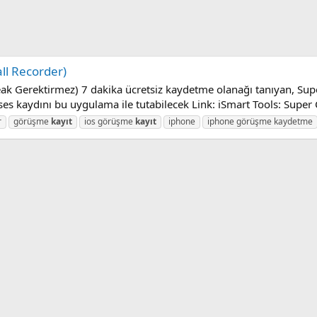
ll Recorder)
reak Gerektirmez) 7 dakika ücretsiz kaydetme olanağı tanıyan, Supe
es kaydını bu uygulama ile tutabilecek Link: iSmart Tools: Super Ca
r
görüşme
kayıt
ios görüşme
kayıt
iphone
iphone görüşme kaydetme