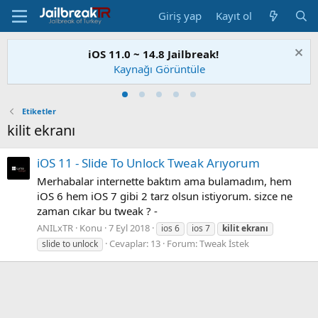
Giriş yap
Kayıt ol
iOS 11.0 ~ 14.8 Jailbreak!
Kaynağı Görüntüle
Etiketler
kilit ekranı
iOS 11 - Slide To Unlock Tweak Arıyorum
Merhabalar internette baktım ama bulamadım, hem
iOS 6 hem iOS 7 gibi 2 tarz olsun istiyorum. sizce ne
zaman cıkar bu tweak ? -
ANILxTR
Konu
7 Eyl 2018
ios 6
ios 7
kilit
ekranı
Cevaplar: 13
Forum:
Tweak İstek
slide to unlock