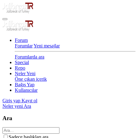
Forum
Forumlar
Yeni mesajlar
Forumlarda ara
Special
Repo
Neler Yeni
Öne çıkan içerik
Bağış Yap
Kullanıcılar
Giriş yap
Kayıt ol
Neler yeni
Ara
Ara
Sadece başlıkları ara