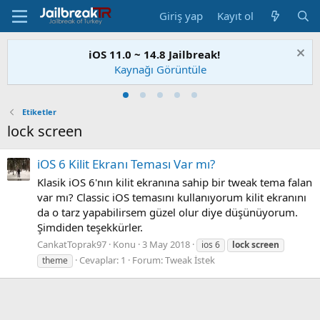
Giriş yap
Kayıt ol
iOS 11.0 ~ 14.8 Jailbreak!
Kaynağı Görüntüle
Etiketler
lock screen
iOS 6 Kilit Ekranı Teması Var mı?
Klasik iOS 6'nın kilit ekranına sahip bir tweak tema falan
var mı? Classic iOS temasını kullanıyorum kilit ekranını
da o tarz yapabilirsem güzel olur diye düşünüyorum.
Şimdiden teşekkürler.
CankatToprak97
Konu
3 May 2018
ios 6
lock
screen
Cevaplar: 1
Forum:
Tweak İstek
theme