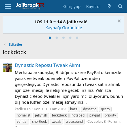
Giriş yap
Kayıt ol
iOS 11.0 ~ 14.8 Jailbreak!
Kaynağı Görüntüle
Etiketler
lockdock
Dynastic Reposu Tweak Alımı
Merhaba arkadaşlar, Bildiğiniz üzere PayPal ülkemizde
yasak ve tweak ödemeleri PayPal üzerinden
gerçekleşiyor. Dynastic reposundan tweak satın almak
için özel mesaj ile iletişime geçebilirsiniz. Yalnızca
Dynastic Repo tweakleri için yardımcı oluyorum, bunun
dışında lütfen özel mesaj atmayınız...
kadir1009
Konu
13 Haz 2019
bazzi
dynastic
gesto
homelist
jellyfish
lockdock
notepad
paypal
priority
Cevaplar: 3
Forum:
sential
shortlook
tweak
ultrasound