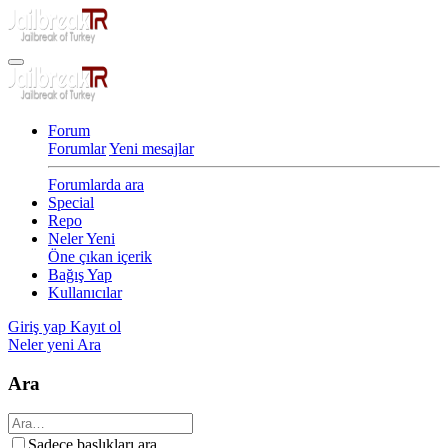
Forum
Forumlar
Yeni mesajlar
Forumlarda ara
Special
Repo
Neler Yeni
Öne çıkan içerik
Bağış Yap
Kullanıcılar
Giriş yap
Kayıt ol
Neler yeni
Ara
Ara
Sadece başlıkları ara