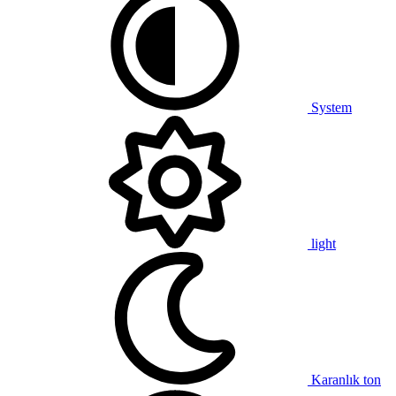
System
light
Karanlık ton