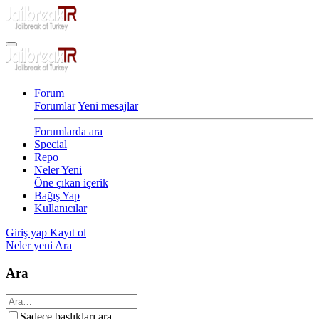
Forum
Forumlar
Yeni mesajlar
Forumlarda ara
Special
Repo
Neler Yeni
Öne çıkan içerik
Bağış Yap
Kullanıcılar
Giriş yap
Kayıt ol
Neler yeni
Ara
Ara
Sadece başlıkları ara