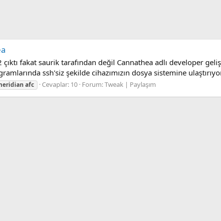
ea
ıktı fakat saurik tarafından değil Cannathea adlı developer gelişt
amlarında ssh'siz şekilde cihazımızın dosya sistemine ulaştırıyor 
Cevaplar: 10
Forum:
Tweak | Paylaşım
eridian
afc