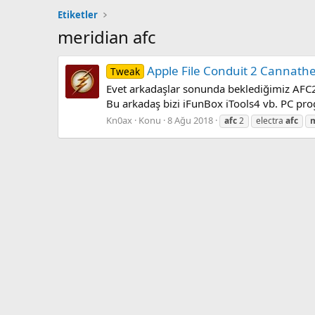
Etiketler
meridian afc
Apple File Conduit 2 Cannath
Tweak
Evet arkadaşlar sonunda beklediğimiz AFC2 ç
Bu arkadaş bizi iFunBox iTools4 vb. PC progr
Kn0ax
Konu
8 Ağu 2018
afc
2
electra
afc
m