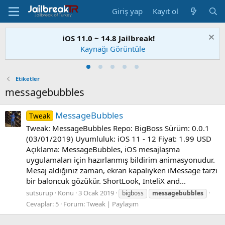
Giriş yap
Kayıt ol
iOS 11.0 ~ 14.8 Jailbreak!
Kaynağı Görüntüle
Etiketler
messagebubbles
MessageBubbles
Tweak
Tweak: MessageBubbles Repo: BigBoss Sürüm: 0.0.1
(03/01/2019) Uyumluluk: iOS 11 - 12 Fiyat: 1.99 USD
Açıklama: MessageBubbles, iOS mesajlaşma
uygulamaları için hazırlanmış bildirim animasyonudur.
Mesaj aldığınız zaman, ekran kapalıyken iMessage tarzı
bir baloncuk gözükür. ShortLook, InteliX and...
sutsurup
Konu
3 Ocak 2019
bigboss
messagebubbles
Cevaplar: 5
Forum:
Tweak | Paylaşım