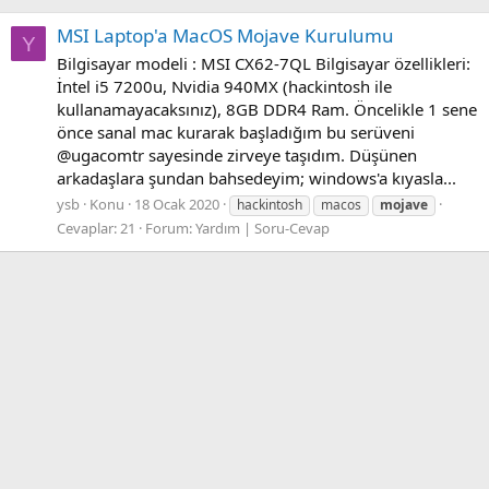
MSI Laptop'a MacOS Mojave Kurulumu
Y
Bilgisayar modeli : MSI CX62-7QL Bilgisayar özellikleri:
İntel i5 7200u, Nvidia 940MX (hackintosh ile
kullanamayacaksınız), 8GB DDR4 Ram. Öncelikle 1 sene
önce sanal mac kurarak başladığım bu serüveni
@ugacomtr sayesinde zirveye taşıdım. Düşünen
arkadaşlara şundan bahsedeyim; windows'a kıyasla...
ysb
Konu
18 Ocak 2020
hackintosh
macos
mojave
Cevaplar: 21
Forum:
Yardım | Soru-Cevap