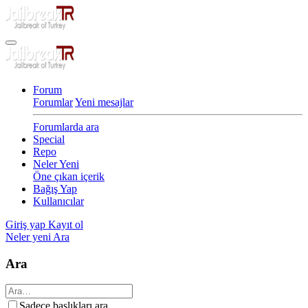
Forum
Forumlar
Yeni mesajlar
Forumlarda ara
Special
Repo
Neler Yeni
Öne çıkan içerik
Bağış Yap
Kullanıcılar
Giriş yap
Kayıt ol
Neler yeni
Ara
Ara
Sadece başlıkları ara