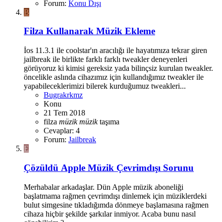
Forum:
Konu Dışı
B
Filza Kullanarak Müzik Ekleme
İos 11.3.1 ile coolstar'ın aracılığı ile hayatımıza tekrar giren
jailbreak ile birlikte farklı farklı tweakler deneyenleri
görüyoruz ki kimisi gereksiz yada bilinçsiz kurulan tweakler.
öncelikle aslında cihazımız için kullandığımız tweakler ile
yapabileceklerimizi bilerek kurduğumuz tweakleri...
Bugrakrkmz
Konu
21 Tem 2018
filza
müzik
müzik
taşıma
Cevaplar: 4
Forum:
Jailbreak
E
Çözüldü
Apple Müzik Çevrimdışı Sorunu
Merhabalar arkadaşlar. Dün Apple müzik aboneliği
başlatmama rağmen çevrimdışı dinlemek için müziklerdeki
bulut simgesine tıkladığımda dönmeye başlamasına rağmen
cihaza hiçbir şekilde şarkılar inmiyor. Acaba bunu nasıl