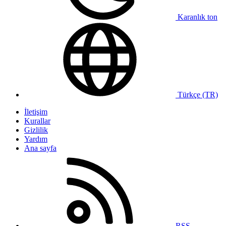
Karanlık ton
Türkçe (TR)
İletişim
Kurallar
Gizlilik
Yardım
Ana sayfa
RSS