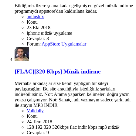
Bildiğimiz üzere şuana kadar gelişmiş en güzel müzik indirme
programıydı appstore'dan kaldırılana kadar.
aniluslux
Konu
23 Eki 2018
iphone
müzik
uygulama
Cevaplar: 8
Forum:
AppStore Uygulamalar
[FLAC][320 Kbps] Müzik indirme
Merhaba arkadaşlar size kendi yaptığım bir siteyi
paylaşacağim. Bu site aracılığıyla istediğiniz şarkıları
indirebilirsiniz. Not: Arama yaparken kelimeleri doğru yazın
yoksa çalışmıyor. Not: Sanatçı adı yazmayın sadece şarkı adı
ile arayın MP3 İNDİR
Validaliy
Konu
24 Tem 2018
128
192
320
320kbps
flac
indir
kbps
mp3
müzik
Cevaplar: 9