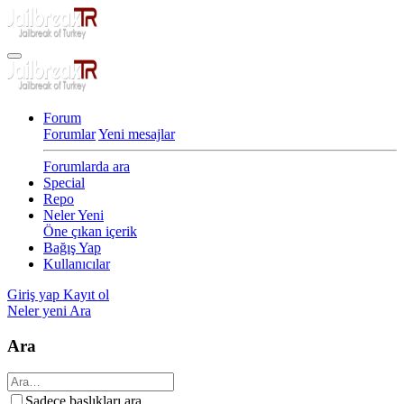
Forum
Forumlar
Yeni mesajlar
Forumlarda ara
Special
Repo
Neler Yeni
Öne çıkan içerik
Bağış Yap
Kullanıcılar
Giriş yap
Kayıt ol
Neler yeni
Ara
Ara
Sadece başlıkları ara