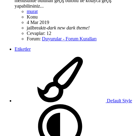
menüsünde bulunan geçiş butonu ile kolayca geçiş
yapabilirsiniz...
murat
Konu
4 Mar 2019
jailbreaktr-
dark
new
dark
theme!
Cevaplar: 12
Forum:
Duyurular - Forum Kuralları
Etiketler
Default Style