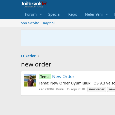
Forum
Special
Repo
Neler Yeni
Son aktivite
Kayıt ol
Etiketler
new order
New Order
Tema
Tema: New Order Uyumluluk: iOS 9.3 ve son
kadir1009
Konu
15 Ağu 2018
new
order
ne