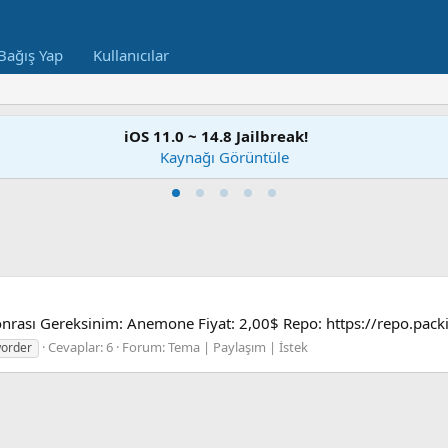
Bağış Yap
Kullanıcılar
iOS 11.0 ~ 14.8 Jailbreak!
Kaynağı Görüntüle
rası Gereksinim: Anemone Fiyat: 2,00$ Repo: https://repo.packi
Cevaplar: 6
Forum:
Tema | Paylaşım | İstek
w
order