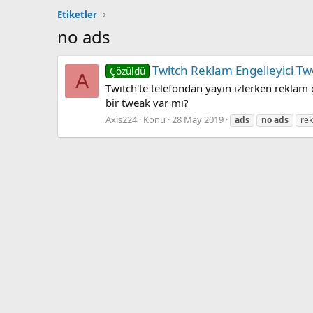
Etiketler
no ads
Twitch Reklam Engelleyici T
Çözüldü
A
Twitch'te telefondan yayın izlerken reklam
bir tweak var mı?
Axis224
Konu
28 May 2019
ads
no
ads
re