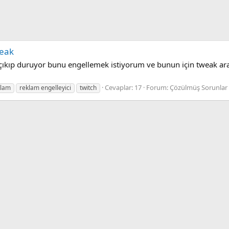
weak
 çıkıp duruyor bunu engellemek istiyorum ve bunun için tweak araş
Cevaplar: 17
Forum:
Çözülmüş Sorunlar
klam
reklam engelleyici
twitch