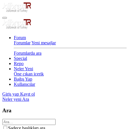
Forum
Forumlar
Yeni mesajlar
Forumlarda ara
Special
Repo
Neler Yeni
Öne çıkan içerik
Bağış Yap
Kullanıcılar
Giriş yap
Kayıt ol
Neler yeni
Ara
Ara
Sadece başlıkları ara