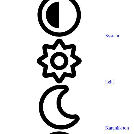
System
light
Karanlık ton