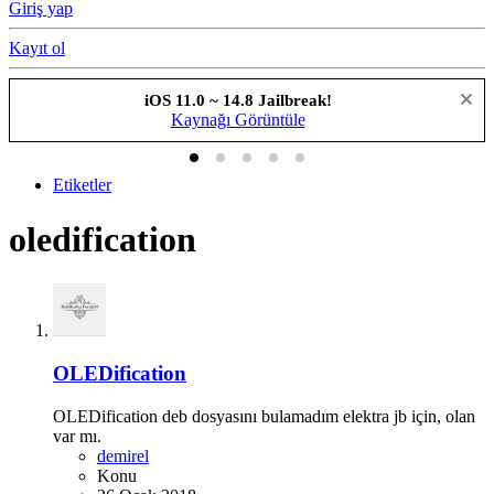
Giriş yap
Kayıt ol
iOS 11.0 ~ 14.8 Jailbreak!
Kaynağı Görüntüle
Etiketler
oledification
OLEDification
OLEDification deb dosyasını bulamadım elektra jb için, olan
var mı.
demirel
Konu