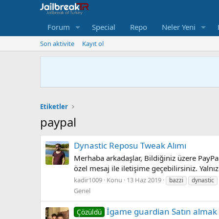
Forum
Special
Repo
Neler Yeni
Son aktivite
Kayıt ol
Etiketler
paypal
Dynastic Reposu Tweak Alımı
Merhaba arkadaşlar, Bildiğiniz üzere PayP
özel mesaj ile iletişime geçebilirsiniz. Yal
kadir1009
Konu
13 Haz 2019
bazzi
dynastic
Genel
İgame guardian Satın almak 
Çözüldü