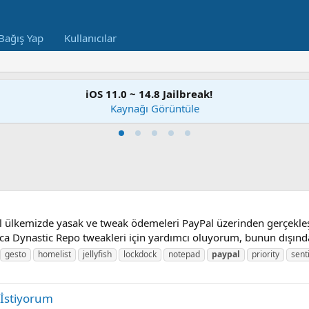
Bağış Yap
Kullanıcılar
iOS 11.0 ~ 14.8 Jailbreak!
Kaynağı Görüntüle
al ülkemizde yasak ve tweak ödemeleri PayPal üzerinden gerçekleş
nızca Dynastic Repo tweakleri için yardımcı oluyorum, bunun dışınd
gesto
homelist
jellyfish
lockdock
notepad
paypal
priority
sent
İstiyorum