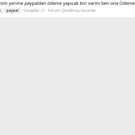
enim yerime paypaldan ödeme yapıcak biri varmı ben ona Ödeme
Cevaplar: 21
Forum:
Çözülmüş Sorunlar
s
paypal