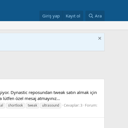
Giriş yap
Kayıt ol
Ara
iyor. Dynastic reposundan tweak satın almak için
a lütfen özel mesaj atmayınız...
Cevaplar: 3
Forum:
ial
shortlook
tweak
ultrasound