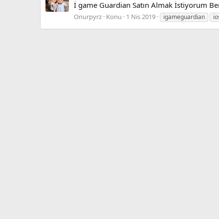
İ game Guardian Satın Almak İstiyorum B
Onurpyrz
Konu
1 Nis 2019
igameguardian
io