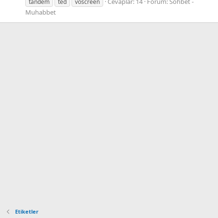
Cevaplar: 14
Forum:
Sohbet -
tandem
ted
voscreen
Muhabbet
Etiketler