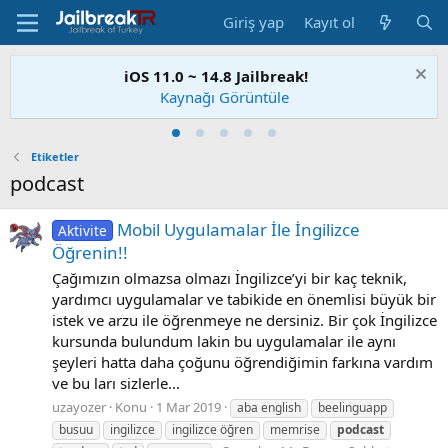
Giriş yap
Kayıt ol
iOS 11.0 ~ 14.8 Jailbreak!
Kaynağı Görüntüle
Etiketler
podcast
Mobil Uygulamalar İle İngilizce
Aktivite
Öğrenin!!
Çağımızın olmazsa olmazı İngilizce’yi bir kaç teknik,
yardımcı uygulamalar ve tabikide en önemlisi büyük bir
istek ve arzu ile öğrenmeye ne dersiniz. Bir çok İngilizce
kursunda bulundum lakin bu uygulamalar ile aynı
şeyleri hatta daha çoğunu öğrendiğimin farkına vardım
ve bu ları sizlerle...
uzayozer
Konu
1 Mar 2019
aba english
beelinguapp
busuu
ingilizce
ingilizce öğren
memrise
podcast