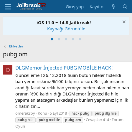
Giriş yap
Kayıt ol
iOS 11.0 ~ 14.8 Jailbreak!
Kaynağı Görüntüle
Etiketler
pubg om
DLGMemor İnjected PUBG MOBİLE HACK!
O
Güncelleme ! 26.12.2018 Suan bütün hileler fixlendi
ban yeme riskiniz %100 bilginiz olsun. Bir çok insanın
aradığı fakat sürekli ban yemeye neden olan hilenin ban
oranın %90 kaldırıldığı DLGMemor İnjected ile hile
yapımı anlatacağım arkadaşlar bunları yapmanız için ilk
cihazınızın...
omeraksoy
Konu
5 Eyl 2018
hack
pubg
pubg
dlg hile
Cevaplar: 414
Forum:
pubg
hile
pubg
mobile
pubg
om
Oyun