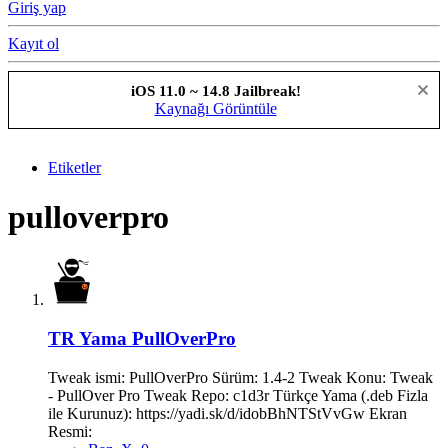
Giriş yap
Kayıt ol
iOS 11.0 ~ 14.8 Jailbreak!
Kaynağı Görüntüle
Etiketler
pulloverpro
TR Yama
PullOverPro
Tweak ismi: PullOverPro Sürüm: 1.4-2 Tweak Konu: Tweak
- PullOver Pro Tweak Repo: c1d3r Türkçe Yama (.deb Fizla
ile Kurunuz): https://yadi.sk/d/idobBhNTStVvGw Ekran
Resmi: