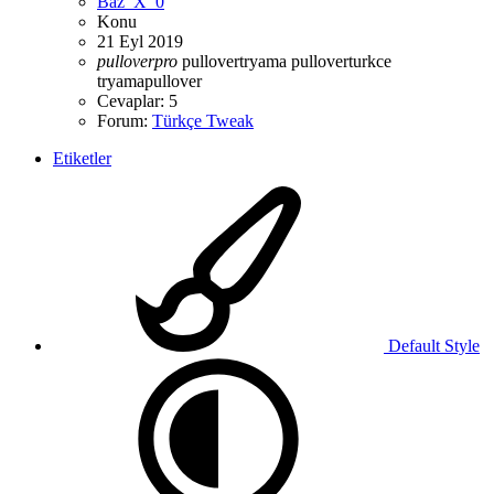
Baz_X_0
Konu
21 Eyl 2019
pulloverpro
pullovertryama
pulloverturkce
tryamapullover
Cevaplar: 5
Forum:
Türkçe Tweak
Etiketler
Default Style