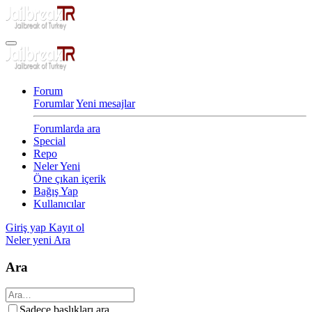
Forum
Forumlar
Yeni mesajlar
Forumlarda ara
Special
Repo
Neler Yeni
Öne çıkan içerik
Bağış Yap
Kullanıcılar
Giriş yap
Kayıt ol
Neler yeni
Ara
Ara
Sadece başlıkları ara