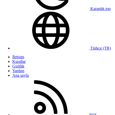
Karanlık ton
Türkçe (TR)
İletişim
Kurallar
Gizlilik
Yardım
Ana sayfa
RSS