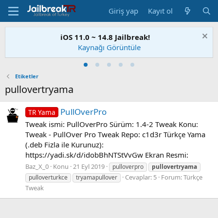
Giriş yap
Kayıt ol
iOS 11.0 ~ 14.8 Jailbreak!
Kaynağı Görüntüle
Etiketler
pullovertryama
PullOverPro
TR Yama
Tweak ismi: PullOverPro Sürüm: 1.4-2 Tweak Konu:
Tweak - PullOver Pro Tweak Repo: c1d3r Türkçe Yama
(.deb Fizla ile Kurunuz):
https://yadi.sk/d/idobBhNTStVvGw Ekran Resmi:
Baz_X_0
Konu
21 Eyl 2019
pulloverpro
pullovertryama
Cevaplar: 5
Forum:
Türkçe
pulloverturkce
tryamapullover
Tweak