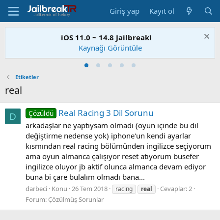
Giriş yap
Kayıt ol
iOS 11.0 ~ 14.8 Jailbreak!
Kaynağı Görüntüle
Etiketler
real
Real Racing 3 Dil Sorunu
Çözüldü
D
arkadaşlar ne yaptıysam olmadı (oyun içinde bu dil
değiştirme nedense yok) iphone'un kendi ayarlar
kısmından real racing bölümünden ingilizce seçiyorum
ama oyun almanca çalışıyor reset atıyorum busefer
ingilizce oluyor jb aktif olunca almanca devam ediyor
buna bi çare bulalım olmadı bana...
darbeci
Konu
26 Tem 2018
Cevaplar: 2
racing
real
Forum:
Çözülmüş Sorunlar