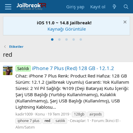
Giriş yap
Kayıt ol
iOS 11.0 ~ 14.8 Jailbreak!
Kaynağı Görüntüle
Etiketler
red
iPhone 7 Plus (Red) 128 GB - 12.1.2
Satıldı
Cihaz: iPhone 7 Plus Renk: Product Red Hafıza: 128 GB
Sürüm: 12.1.2 (Jailbreak Uyumlu) Garanti: Yok Kullanım
Süresi: 2 Yıl Pil Sağlığı: %109 (Deji Batarya) Kutu İçeriği:
Şarj USB Başlığı (Yurtdışı Kullanılmamış), Kulaklık
(Kullanılmamış), Şarj USB Başlığı (Kullanılmış), USB
Lightning Kablosu...
kadir1009
Konu
19 Tem 2019
128gb
airpods
Cevaplar: 1
Forum:
İkinci El -
iphone 7 plus
red
satılık
Alım/Satım