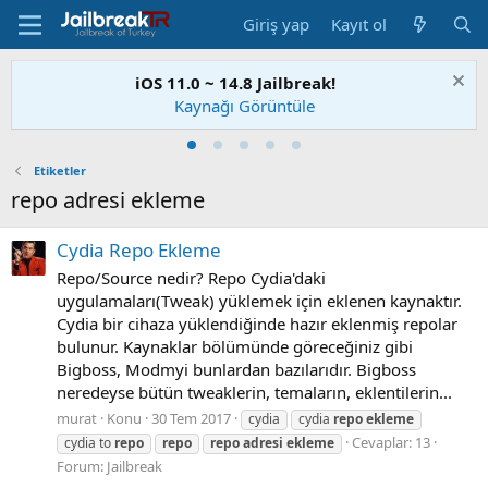
Giriş yap
Kayıt ol
iOS 11.0 ~ 14.8 Jailbreak!
Kaynağı Görüntüle
Etiketler
repo adresi ekleme
Cydia Repo Ekleme
Repo/Source nedir? Repo Cydia'daki
uygulamaları(Tweak) yüklemek için eklenen kaynaktır.
Cydia bir cihaza yüklendiğinde hazır eklenmiş repolar
bulunur. Kaynaklar bölümünde göreceğiniz gibi
Bigboss, Modmyi bunlardan bazılarıdır. Bigboss
neredeyse bütün tweaklerin, temaların, eklentilerin...
murat
Konu
30 Tem 2017
cydia
cydia
repo
ekleme
Cevaplar: 13
cydia to
repo
repo
repo
adresi
ekleme
Forum:
Jailbreak