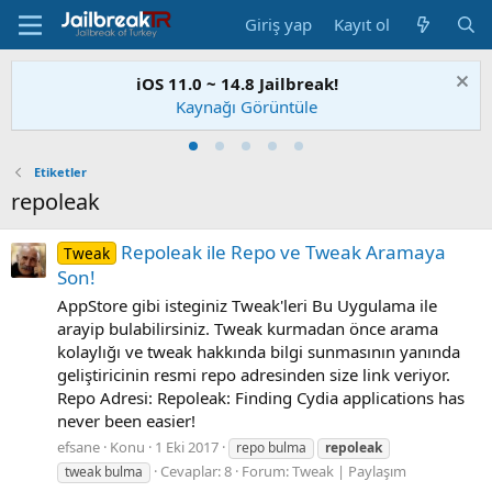
Giriş yap
Kayıt ol
iOS 11.0 ~ 14.8 Jailbreak!
Kaynağı Görüntüle
Etiketler
repoleak
Repoleak ile Repo ve Tweak Aramaya
Tweak
Son!
AppStore gibi isteginiz Tweak'leri Bu Uygulama ile
arayip bulabilirsiniz. Tweak kurmadan önce arama
kolaylığı ve tweak hakkında bilgi sunmasının yanında
geliştiricinin resmi repo adresinden size link veriyor.
Repo Adresi: Repoleak: Finding Cydia applications has
never been easier!
efsane
Konu
1 Eki 2017
repo bulma
repoleak
Cevaplar: 8
Forum:
Tweak | Paylaşım
tweak bulma