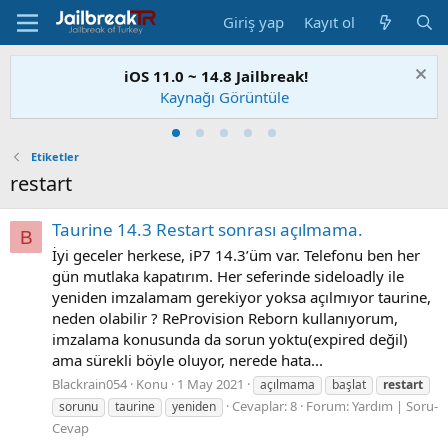
Giriş yap
Kayıt ol
iOS 11.0 ~ 14.8 Jailbreak!
Kaynağı Görüntüle
Etiketler
restart
Taurine 14.3 Restart sonrası açılmama.
B
İyi geceler herkese, iP7 14.3’üm var. Telefonu ben her
gün mutlaka kapatırım. Her seferinde sideloadly ile
yeniden imzalamam gerekiyor yoksa açılmıyor taurine,
neden olabilir ? ReProvision Reborn kullanıyorum,
imzalama konusunda da sorun yoktu(expired değil)
ama sürekli böyle oluyor, nerede hata...
Blackrain054
Konu
1 May 2021
açılmama
başlat
restart
Cevaplar: 8
Forum:
Yardım | Soru-
sorunu
taurine
yeniden
Cevap