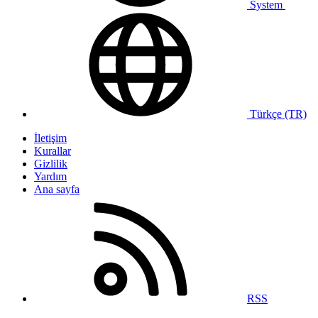
System
Türkçe (TR)
İletişim
Kurallar
Gizlilik
Yardım
Ana sayfa
RSS