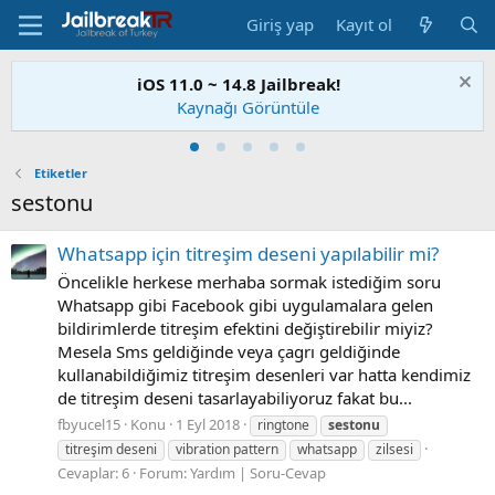
Giriş yap
Kayıt ol
iOS 11.0 ~ 14.8 Jailbreak!
Kaynağı Görüntüle
Etiketler
sestonu
Whatsapp için titreşim deseni yapılabilir mi?
Öncelikle herkese merhaba sormak istediğim soru
Whatsapp gibi Facebook gibi uygulamalara gelen
bildirimlerde titreşim efektini değiştirebilir miyiz?
Mesela Sms geldiğinde veya çagrı geldiğinde
kullanabildiğimiz titreşim desenleri var hatta kendimiz
de titreşim deseni tasarlayabiliyoruz fakat bu...
fbyucel15
Konu
1 Eyl 2018
ringtone
sestonu
titreşim deseni
vibration pattern
whatsapp
zilsesi
Cevaplar: 6
Forum:
Yardım | Soru-Cevap