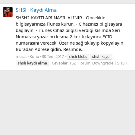
SHSH Kaydı Alma
SHSH2 KAYITLARI NASIL ALINIR - Öncelikle
bilgisayarınıza iTunes kurun. - Cihazınızı bilgisayara
bağlayın. - iTunes Cihaz bilgisi verdiği kısımda Seri
Numarası yazar bu kısma 2 kez tıklayınca ECID
numarasını verecek. Üzerine sağ tıklayıp kopyalayın
Buradan Adrese gidin. Resimde...
murat
Konu
30 Tem 2017
shsh
blobs
shsh
kaydi
Cevaplar: 152
Forum:
Downgrade | SHSH
shsh
kaydı
alma