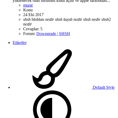
yüklenecek olan sürümün kilidi açılır ve apple tarafından...
murat
Konu
24 Eki 2017
shsh
blobları
nedir
shsh
kaydı
nedir
shsh
nedir
shsh
2
nedir
Cevaplar: 5
Forum:
Downgrade | SHSH
Etiketler
Default Style