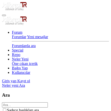
Forum
Forumlar
Yeni mesajlar
Forumlarda ara
Special
Repo
Neler Yeni
Öne çıkan içerik
Bağış Yap
Kullanıcılar
Giriş yap
Kayıt ol
Neler yeni
Ara
Ara
Sadece başlıkları ara