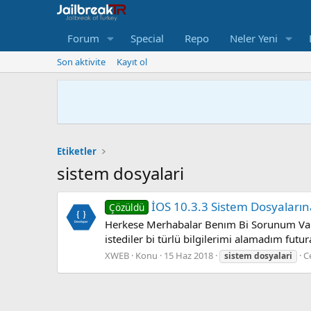
Forum
Special
Repo
Neler Yeni
Son aktivite
Kayıt ol
Etiketler
sistem dosyalari
İOS 10.3.3 Sistem Dosyaların
Çözüldü
Herkese Merhabalar Benım Bi Sorunum Var 
istediler bi türlü bilgilerimi alamadım fu
XWEB
Konu
15 Haz 2018
C
sistem
dosyalari