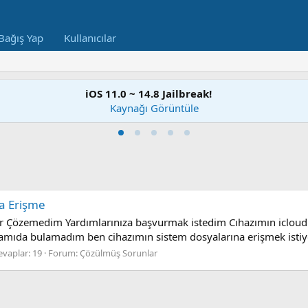
Bağış Yap
Kullanıcılar
iOS 11.0 ~ 14.8 Jailbreak!
Kaynağı Görüntüle
a Erişme
Çözemedim Yardımlarınıza başvurmak istedim Cıhazımın icloud 
turamıda bulamadım ben cihazımın sistem dosyalarına erişmek istiy
evaplar: 19
Forum:
Çözülmüş Sorunlar