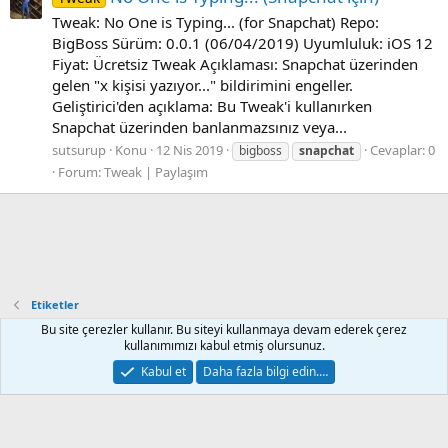
Tweak: No One is Typing... (for Snapchat) Repo:
BigBoss Sürüm: 0.0.1 (06/04/2019) Uyumluluk: iOS 12
Fiyat: Ücretsiz Tweak Açıklaması: Snapchat üzerinden
gelen "x kişisi yazıyor..." bildirimini engeller.
Geliştirici'den açıklama: Bu Tweak'i kullanırken
Snapchat üzerinden banlanmazsınız veya...
sutsurup
Konu
12 Nis 2019
Cevaplar: 0
bigboss
snapchat
Forum:
Tweak | Paylaşım
Etiketler
Bu site çerezler kullanır. Bu siteyi kullanmaya devam ederek çerez
kullanımımızı kabul etmiş olursunuz.
Default Style
Türkçe (TR)
Kabul et
Daha fazla bilgi edin.…
İletişim
Kurallar
Gizlilik
Yardım
Ana sayfa
R
S
S