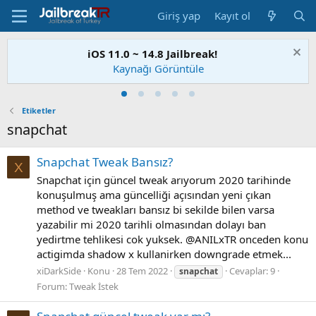
Giriş yap
Kayıt ol
iOS 11.0 ~ 14.8 Jailbreak!
Kaynağı Görüntüle
Etiketler
snapchat
Snapchat Tweak Bansız?
X
Snapchat için güncel tweak arıyorum 2020 tarihinde
konuşulmuş ama güncelliği açısından yeni çıkan
method ve tweakları bansız bi sekilde bilen varsa
yazabilir mi 2020 tarihli olmasından dolayı ban
yedirtme tehlikesi cok yuksek. @ANILxTR onceden konu
actigimda shadow x kullanirken downgrade etmek...
xiDarkSide
Konu
28 Tem 2022
Cevaplar: 9
snapchat
Forum:
Tweak İstek