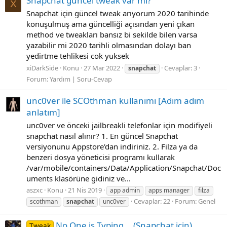
Snapchat güncel tweak var mı?
X
Snapchat için güncel tweak arıyorum 2020 tarihinde
konuşulmuş ama güncelliği açısından yeni çıkan
method ve tweakları bansız bi sekilde bilen varsa
yazabilir mi 2020 tarihli olmasından dolayı ban
yedirtme tehlikesi cok yuksek
xiDarkSide
Konu
27 Mar 2022
Cevaplar: 3
snapchat
Forum:
Yardım | Soru-Cevap
unc0ver ile SCOthman kullanımı [Adım adım
anlatım]
unc0ver ve önceki jailbreakli telefonlar için modifiyeli
snapchat nasıl alınır? 1. En güncel Snapchat
versiyonunu Appstore'dan indiriniz. 2. Filza ya da
benzeri dosya yöneticisi programı kullarak
/var/mobile/containers/Data/Application/Snapchat/Doc
uments klasörüne gidiniz ve...
aszxc
Konu
21 Nis 2019
app admin
apps manager
filza
Cevaplar: 22
Forum:
Genel
scothman
snapchat
unc0ver
No One is Typing... (Snapchat için)
Tweak