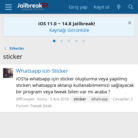
Giriş yap
Kayıt ol
iOS 11.0 ~ 14.8 Jailbreak!
Kaynağı Görüntüle
Etiketler
sticker
Whatsapp icin Sticker
iOS’ta whatsapp için sticker oluşturma veya yapılmış
stickerı whatsapp’a aktarıp kullanabilmemizi sağlayacak
bir program veya tweak bilen var mi acaba ?
WfCooper
Konu
5 Ara 2018
Cevaplar: 2
sticker
whatsapp
Forum:
Tweak İstek