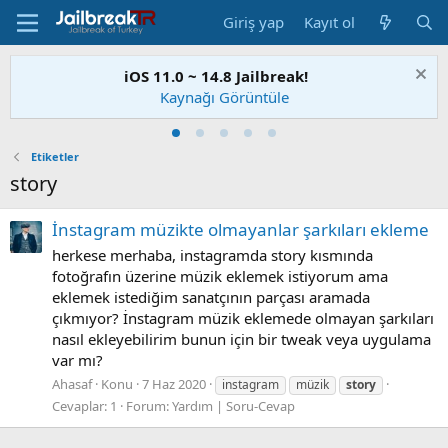
Giriş yap
Kayıt ol
iOS 11.0 ~ 14.8 Jailbreak!
Kaynağı Görüntüle
Etiketler
story
İnstagram müzikte olmayanlar şarkıları ekleme
herkese merhaba, instagramda story kısmında
fotoğrafın üzerine müzik eklemek istiyorum ama
eklemek istediğim sanatçının parçası aramada
çıkmıyor? İnstagram müzik eklemede olmayan şarkıları
nasıl ekleyebilirim bunun için bir tweak veya uygulama
var mı?
Ahasaf
Konu
7 Haz 2020
instagram
müzik
story
Cevaplar: 1
Forum:
Yardım | Soru-Cevap