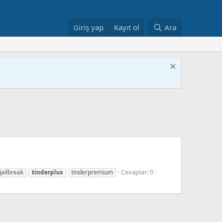
Giriş yap
Kayıt ol
Ara
Cevaplar: 0
jailbreak
tinderplus
tinderpremium