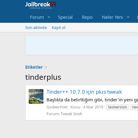
Forum
Special
Repo
Neler Yeni
Son aktivite
Kayıt ol
Etiketler
tinderplus
Tinder++ 10.7.0 için plus tweak
Başlıkta da belirttiğim gibi, tinder'in yeni
Godwichter
Konu
4 Mar 2019
lastversion
ne
Forum:
Tweak İstek