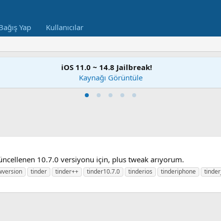
Bağış Yap
Kullanıcılar
iOS 11.0 ~ 14.8 Jailbreak!
Kaynağı Görüntüle
 güncellenen 10.7.0 versiyonu için, plus tweak arıyorum.
wversion
tinder
tinder++
tinder10.7.0
tinderios
tinderiphone
tinder