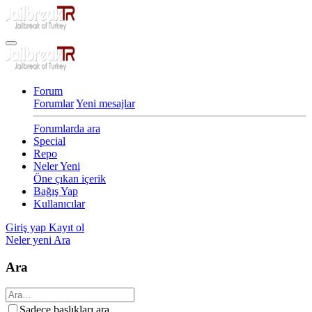
Forum
Forumlar
Yeni mesajlar
Forumlarda ara
Special
Repo
Neler Yeni
Öne çıkan içerik
Bağış Yap
Kullanıcılar
Giriş yap
Kayıt ol
Neler yeni
Ara
Ara
Sadece başlıkları ara