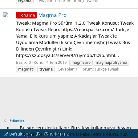
Cevaplar: 1
Forum:
Türkçe Tweak
tryama
Magma Pro
TR Yama
Tweak: Magma Pro Sürüm: 1.2.0 Tweak Konusu: Tweak
Konusu Tweak Repo: https://repo.packix.com/ Türkçe
Yama: Elle kurulum yapınız Arkadaşlar Tweak’te
Uygulama Modülleri kısmı Çevrilmemiştir (Tweak Rus
Dilinden Çevrilmiştir) Link:
https://s2.dosya.tc/server9/ruymdb/tr.zip.html...
Baz_X_0
Konu
4 Tem 2019
magmapro
magmaprotryama
Cevaplar: 1
Forum:
Türkçe Tweak
magmatr
tryama
Etiketler
Bu site çerezler kullanır. Bu siteyi kullanmaya devam
ederek çerez kullanımımızı kabul etmiş olursunuz.
Default Style
Türkçe (TR)