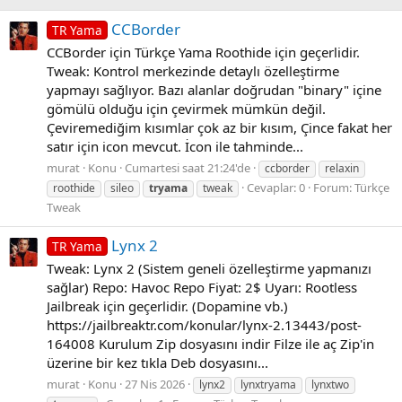
CCBorder
TR Yama
CCBorder için Türkçe Yama Roothide için geçerlidir.
Tweak: Kontrol merkezinde detaylı özelleştirme
yapmayı sağlıyor. Bazı alanlar doğrudan "binary" içine
gömülü olduğu için çevirmek mümkün değil.
Çeviremediğim kısımlar çok az bir kısım, Çince fakat her
satır için icon mevcut. İcon ile tahminde...
murat
Konu
Cumartesi saat 21:24'de
ccborder
relaxin
Cevaplar: 0
Forum:
Türkçe
roothide
sileo
tryama
tweak
Tweak
Lynx 2
TR Yama
Tweak: Lynx 2 (Sistem geneli özelleştirme yapmanızı
sağlar) Repo: Havoc Repo Fiyat: 2$ Uyarı: Rootless
Jailbreak için geçerlidir. (Dopamine vb.)
https://jailbreaktr.com/konular/lynx-2.13443/post-
164008 Kurulum Zip dosyasını indir Filze ile aç Zip'in
üzerine bir kez tıkla Deb dosyasını...
murat
Konu
27 Nis 2026
lynx2
lynxtryama
lynxtwo